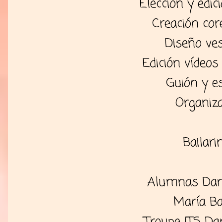
Elección y edic
Creación cor
Diseño ve
Edición vídeos
Guión y es
Organiz
Bailari
Alumnas Danc
María B